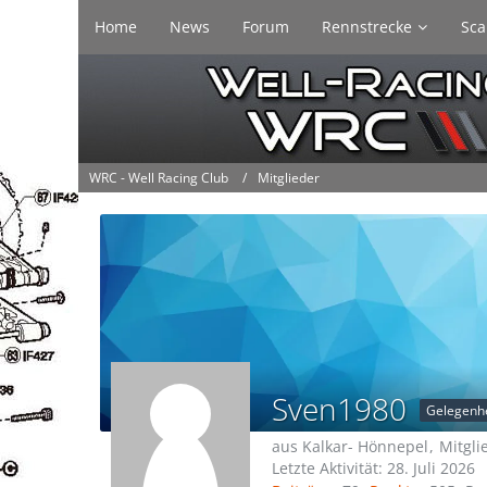
Home
News
Forum
Rennstrecke
Sca
WRC - Well Racing Club
Mitglieder
Sven1980
Gelegenhe
aus Kalkar- Hönnepel
Mitgli
Letzte Aktivität:
28. Juli 2026