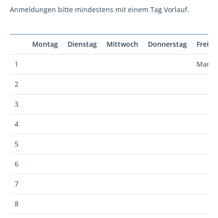
Anmeldungen bitte mindestens mit einem Tag Vorlauf.
Montag
Dienstag
Mittwoch
Donnerstag
Freita
1
Marce
2
3
4
5
6
7
8