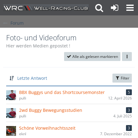
Forum
Foto- und Videoforum
Hier werden Medien gepostet !
Alle als gelesen markieren
Letzte Antwort
Filter
BBX Buggys und das Shortcoursemonster
5
pulli
12. April 2026
2wd Buggy Bewegungsstudien
3
pulli
4. Juli 2025
Schöne Vorweihnachtsszeit
3
eknl
7. Dezember 2022