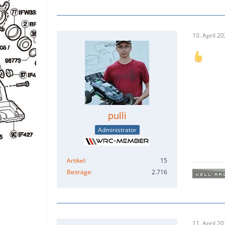
10. April 2
pulli
Administrator
Artikel
15
Beiträge
2.716
11. April 2