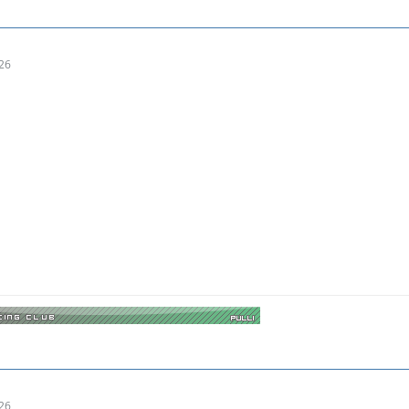
026
026